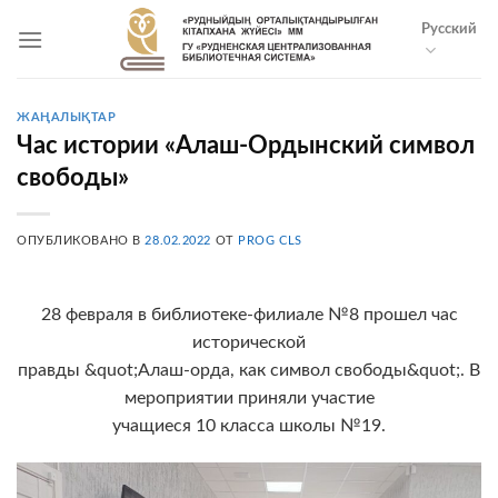
Skip
Русский
to
content
ЖАҢАЛЫҚТАР
Час истории «Алаш-Ордынский символ
свободы»
ОПУБЛИКОВАНО В
28.02.2022
ОТ
PROG CLS
28 февраля в библиотеке-филиале №8 прошел час
исторической
правды &quot;Алаш-орда, как символ свободы&quot;. В
мероприятии приняли участие
учащиеся 10 класса школы №19.