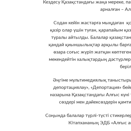
Кездесу Қазақстандағы жаңа мереке, па
арналған – А
Содан кейін жастарға мыңдаған қон
қазір олар үшін туған, қарапайым қ
туралы айтылды. Балалар қазақстан
қандай қиыншылықтар арқылы барғанын
өзара соғыс жүріп жатқан көптеген
мекендейтін халықтардың дәстүрлерін
беріл
Әңгіме мультимедиялық таныстырылы
депортациялау», «Депортация» бей
назарына Қазақстандағы Алғыс күні
сөздері мен дәйексөздерін қамт
Соңында балалар түрлі-түсті стикерлер
Кітапхананың ЭДБ «Алғыс а