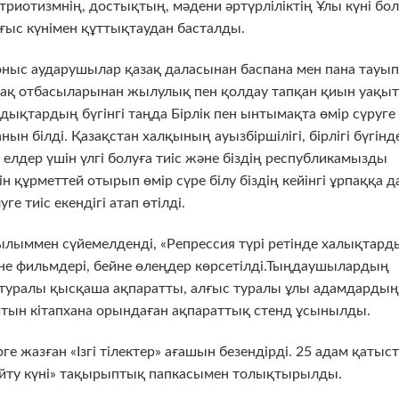
триотизмнің, достықтың, мәдени әртүрліліктің Ұлы күні бол
лғыс күнімен құттықтаудан басталды.
ыс аударушылар қазақ даласынан баспана мен пана тауып
азақ отбасыларынан жылулық пен қолдау тапқан қиын уақыт
дықтардың бүгінгі таңда Бірлік пен ынтымақта өмір сүруге
 білді. Қазақстан халқының ауызбіршілігі, бірлігі бүгінд
 елдер үшін үлгі болуға тиіс және біздің республикамызды
 құрметтей отырып өмір сүре білу біздің кейінгі ұрпаққа д
уге тиіс екендігі атап өтілді.
ммен сүйемелденді, «Репрессия түрі ретінде халықтард
не фильмдері, бейне өлеңдер көрсетілді.Тыңдаушылардың
 туралы қысқаша ақпаратты, алғыс туралы ұлы адамдардың
итын кітапхана орындаған ақпараттық стенд ұсынылды.
ге жазған «Ізгі тілектер» ағашын безендірді. 25 адам қатыс
йту күні» тақырыптық папкасымен толықтырылды.