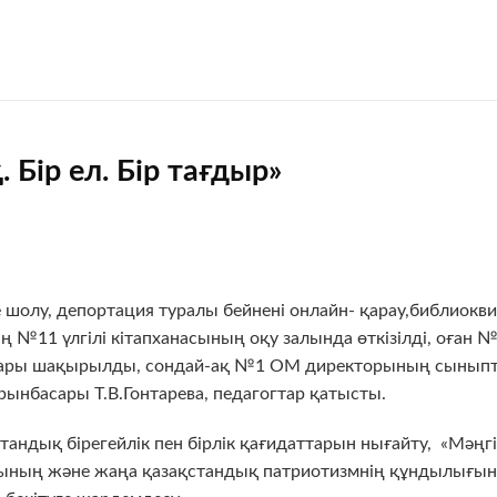
 Бір ел. Бір тағдыр»
ге шолу, депортация туралы бейнені онлайн- қарау,библиокви
ң №11 үлгілі кітапханасының оқу залында өткізілді, оған 
лары шақырылды, сондай-ақ №1 ОМ директорының сынып
рынбасары Т.В.Гонтарева, педагогтар қатысты.
андық бірегейлік пен бірлік қағидаттарын нығайту, «Мәңгі
ының және жаңа қазақстандық патриотизмнің құндылығын