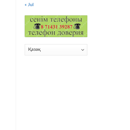
« Jul
Choose
a
language