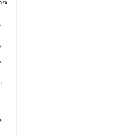
уға
,
е
а
ы
ты.