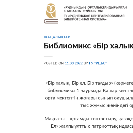
Skip
to
content
ЖАҢАЛЫҚТАР
Библиомикс «Бір халық.
POSTED ON
11.03.2022
BY
ГУ "РЦБС"
«Бір халық. Бір ел. Бір тағдыр» (көрме
библиомиксі 1 наурызда Қашар кентіні
орта мектептің жоғары сынып оқушы
тыс жұмыс жөніндегі о
Мақсаты – қоғамды топтастыру, қазақст
Ел» жалпыұлттық патриоттық идеяс