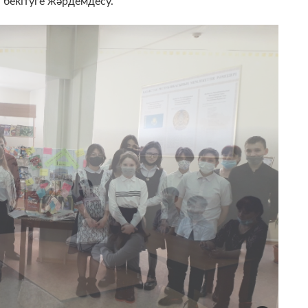
бекітуге жәрдемдесу.