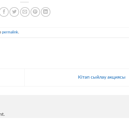
he
permalink
.
Кітап сыйлау акциясы
nt.