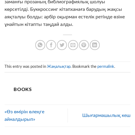
заманғы прозаның библиографиялық шолуы
көрсетілді. Буккроссинг кітапханаға барудың жақсы
аяқталуы болды: әрбір оқырман естелік ретінде өзіне
ұнайтын кітапты таңдай алды.
This entry was posted in
Жаңалықтар
. Bookmark the
permalink
.
BOOKS
«Өз өмірін өлеңге
Шығармашылық кеш
айналдырып»