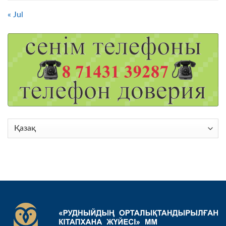
« Jul
Choose
a
language