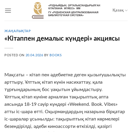
Skip
to
Қазақ
content
ЖАҢАЛЫҚТАР
«Кітаппен демалыс күндері» акциясы
POSTED ON
20.04.2026
BY
BOOKS
Мақсаты – кітап пен әдебиетке деген қызығушылықты
арттыру, Ұлттық кітап күнін насихаттау, қала
тұрғындарының бос уақытын ұйымдастыру.
Ұлттық кітап күніне арналған тақырыптық апта
аясында 18-19 сәуір күндері «Weekend. Book. Vibes»
атты іс-шара өтті. Оқырмандардың назарына бірқатар
іс-шаралар ұсынылды: тақырыптық кітап көрмелері
безендірілді, әдеби киноассорти өткізілді, қазіргі