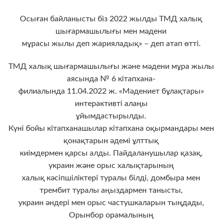
Осыған байланысты біз 2022 жылды ТМД халық
шығармашылығы мен мәдени
мұрасы жылы деп жарияладық» – деп атап өтті.
ТМД халық шығармашылығы және мәдени мұра жылы
аясында № 6 кітапхана-
филиалында 11.04.2022 ж. «Мәдениет бұлақтары»
интерактивті алаңы
ұйымдастырылды.
Күні бойы кітапханашылар кітапхана оқырмандары мен
қонақтарын әдемі ұлттық
киімдермен қарсы алды. Пайдаланушылар қазақ,
украин және орыс халықтарының
халық кәсіпшіліктері туралы білді, домбыра мен
трембит туралы аңыздармен танысты,
украин әндері мен орыс частушкаларын тыңдады,
Орынбор орамалының