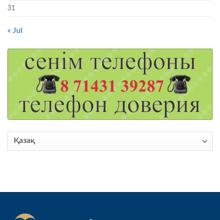
31
« Jul
Choose
a
language