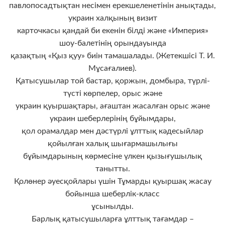
павлопосадтықтан несімен ерекшеленетінін анықтады,
украин халқының визит
карточкасы қандай би екенін білді және «Империя»
шоу-балетінің орындауында
қазақтың «Қыз қуу» биін тамашалады. (Жетекшісі Т. И.
Мұсағалиев).
Қатысушылар той бастар, қоржын, домбыра, түрлі-
түсті көрпелер, орыс және
украин қуыршақтары, ағаштан жасалған орыс және
украин шеберлерінің бұйымдары,
қол орамалдар мен дәстүрлі ұлттық кәдесыйлар
қойылған халық шығармашылығы
бұйымдарының көрмесіне үлкен қызығушылық
танытты.
Қолөнер әуесқойлары үшін Тұмарды қуыршақ жасау
бойынша шеберлік-класс
ұсынылды.
Барлық қатысушыларға ұлттық тағамдар –