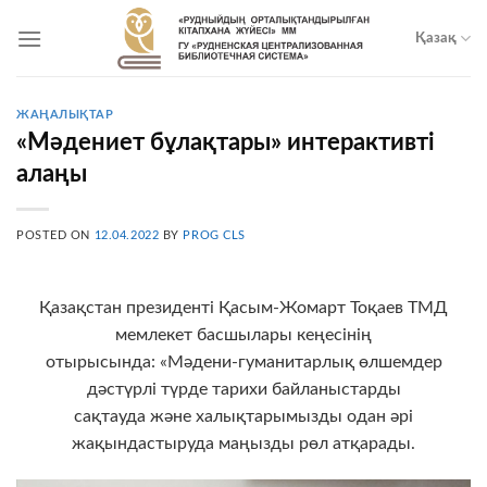
Skip
to
Қазақ
content
ЖАҢАЛЫҚТАР
«Мәдениет бұлақтары» интерактивті
алаңы
POSTED ON
12.04.2022
BY
PROG CLS
Қазақстан президенті Қасым-Жомарт Тоқаев ТМД
мемлекет басшылары кеңесінің
отырысында: «Мәдени-гуманитарлық өлшемдер
дәстүрлі түрде тарихи байланыстарды
сақтауда және халықтарымызды одан әрі
жақындастыруда маңызды рөл атқарады.