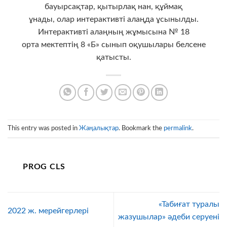
бауырсақтар, қытырлақ нан, құймақ
ұнады, олар интерактивті алаңда ұсынылды.
Интерактивті алаңның жұмысына № 18
орта мектептің 8 «Б» сынып оқушылары белсене
қатысты.
This entry was posted in
Жаңалықтар
. Bookmark the
permalink
.
PROG CLS
«Табиғат туралы
2022 ж. мерейгерлері
жазушылар» әдеби серуені