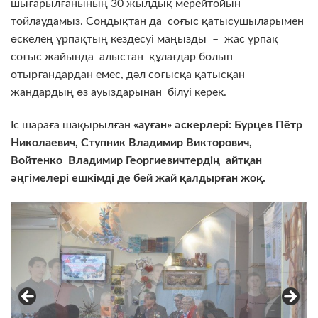
шығарылғанының 30 жылдық мерейтойын
тойлаудамыз. Сондықтан да соғыс қатысушыларымен
өскелең ұрпақтың кездесуі маңызды – жас ұрпақ
соғыс жайында алыстан құлағдар болып
отырғандардан емес, дәл соғысқа қатысқан
жандардың өз ауыздарынан білуі керек.
Іс шараға шақырылған
«ауған» әскерлері: Бурцев Пётр
Николаевич, Ступник Владимир Викторович,
Войтенко Владимир Георгиевичтердің айтқан
әңгімелері ешкімді де бей жай қалдырған жоқ.