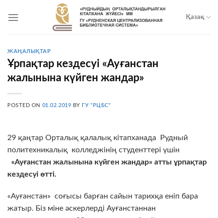
Skip
to
Қазақ
content
ЖАҢАЛЫҚТАР
Ұрпақтар кездесуі «Ауғанстан
жалынына күйген жандар»
POSTED ON
01.02.2019
BY
ГУ "РЦБС"
29 қаңтар Орталық қалалық кітапханада Рудный
политехникалық колледжінің студенттері үшін
«Ауғанстан жалынына күйген жандар» атты ұрпақтар
кездесуі өтті.
«Ауғанстан» соғысы барған сайын тарихқа еніп бара
жатыр. Біз міне әскерлерді Ауғанстаннан