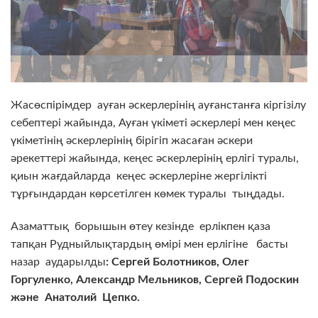
Жасөспірімдер ауған әскерлерінің ауғанстанға кіргізілу
себептері жайында, Ауған үкіметі әскерлері мен кеңес
үкіметінің әскерлерінің бірігіп жасаған әскери
әрекеттері жайында, кеңес әскерлерінің ерлігі туралы,
қиын жағдайларда кеңес әскерлеріне жергілікті
тұрғындардан көрсетілген көмек туралы тыңдады.
Азаматтық борышын өтеу кезінде ерлікпен қаза
тапқан Рудныйлықтардың өмірі мен ерлігіне басты
назар аударылды
: Сергей Болотников, Олег
Горгуленко, Александр Мельников, Сергей Подоскин
және Анатолий Цепко.