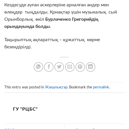
Кездесуде ауған әскерлеріне арналған әндер мен
өлеңдер тыңдалды. Қонақтар үшін музыкалық сый
Орынборлық өкіл
Бурлаченко Григорийдің
орындауында болды.
Тақырыптық ақпараттық – құжаттық көрме
безендірілді.
This entry was posted in
Жаңалықтар
. Bookmark the
permalink
.
ГУ "РЦБС"