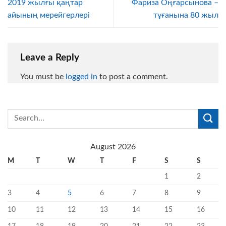
2019 жылғы қаңтар
Фариза Оңғарсынова –
айының мерейгерлері
тұғанына 80 жыл
Leave a Reply
You must be
logged in
to post a comment.
August 2026
M
T
W
T
F
S
S
1
2
3
4
5
6
7
8
9
10
11
12
13
14
15
16