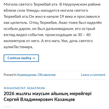
Могила святого Тюркебай ата В Наурзумском районе
вблизи села Уленды находится могила святого
Тюркебай ата.Он жил в начале 19 века и прославился
как целитель. Отец Тюркебая, Акан тоже был наделён
особым даром, он был дальновидным, его острый
взгляд видел события, происходящие за 30 – 40
километров от него. А его мать Уки, дочь святого
аулиеТастемира,
Continue reading
→
Posted in
Краеведение
,
Объявление
Leave a comment
ЖАҢАЛЫҚТАР
,
ХАБАРЛАМА
2026 жылғы маусым айының мерейгері
Сергей Владимирович Казанцев