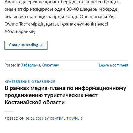
Ақанға да ерекше қасиет берілді, ол көреген болды,
оның өткір көзқарасы одан 30-40 шақырым жерде
болып жатқан оқиғаларды көрді. Оның анасы Үкі,
Әулие Тастемірдің қызы, Қоянақ әулиенің әкесі
Жолшараның
Continue reading
→
Posted in
Хабарлама
,
Өлкетану
Leave a comment
КРАЕВЕДЕНИЕ
,
ОБЪЯВЛЕНИЕ
В рамках медиа-плана по информационному
продвижению туристических мест
Костанайской области
POSTED ON
01.06.2026
BY
CENTRAL TOWNLIB