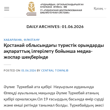
Skip
to
Қазақ
content
DAILY ARCHIVES:
01.06.2026
ХАБАРЛАМА
,
ӨЛКЕТАНУ
Қостанай облысындағы туристік орындарды
ақпараттық ілгерілету бойынша медиа-
жоспар шеңберінде
POSTED ON
01.06.2026
BY
CENTRAL TOWNLIB
Әулие Түркебай ата қабірі Науырзым ауданында
Өлеңді ауылының маңында Әулие Түркебай атаның
қабірі орналасқан.Ол 19 ғасырдың басында өмір сүрді
және емші ретінде танымал болды. Түркебайдың әкесі