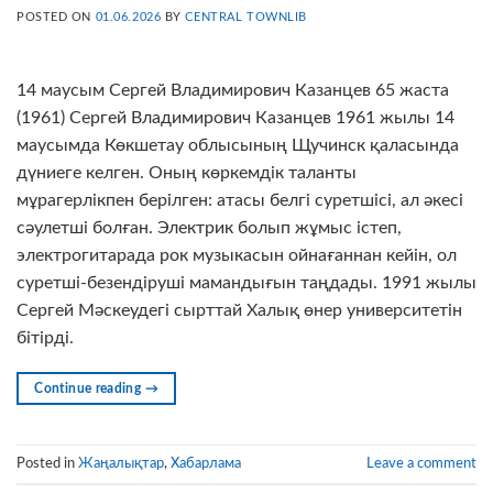
POSTED ON
01.06.2026
BY
CENTRAL TOWNLIB
14 маусым Сергей Владимирович Казанцев 65 жаста
(1961) Сергей Владимирович Казанцев 1961 жылы 14
маусымда Көкшетау облысының Щучинск қаласында
дүниеге келген. Оның көркемдік таланты
мұрагерлікпен берілген: атасы белгі суретшісі, ал әкесі
сәулетші болған. Электрик болып жұмыс істеп,
электрогитарада рок музыкасын ойнағаннан кейін, ол
суретші-безендіруші мамандығын таңдады. 1991 жылы
Сергей Мәскеудегі сырттай Халық өнер университетін
бітірді.
Continue reading
→
Posted in
Жаңалықтар
,
Хабарлама
Leave a comment