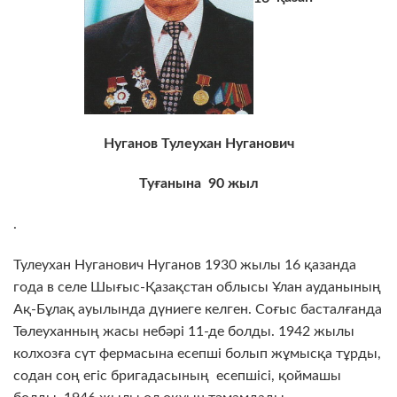
Нуганов
Тулеухан
Нуганович
Туғанына
90
жыл
.
Тулеухан Нуганович Нуганов 1930 жылы 16 қазанда
года в селе Шығыс-Қазақстан облысы Ұлан ауданының
Ақ-Бұлақ ауылында дүниеге келген. Соғыс басталғанда
Төлеуханның жасы небәрі 11-де болды. 1942 жылы
колхозға сүт фермасына есепші болып жұмысқа тұрды,
содан соң егіс бригадасының есепшісі, қоймашы