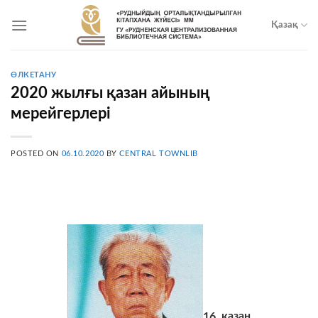
Skip
to
Қазақ
content
ӨЛКЕТАНУ
2020 жылғы қазан айының
мерейгерлері
POSTED ON
06.10.2020
BY
CENTRAL TOWNLIB
16
қазан