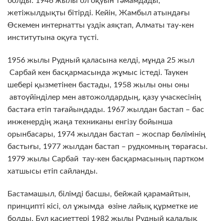
болды. 1946 жылы ол оқуын тәмамдады,
жетіжылдықты бітірді. Кейін, Жамбыл атындағы
Өскемен интернатты үздік аяқтап, Алматы тау-кен
институтына оқуға түсті.
1956 жылы Рудный қаласына келді, мұнда 25 жыл
Сарбай кен басқармасында жұмыс істеді. Таукен
шебері қызметінен бастады, 1958 жылы оны оны
автоүйінділер мен автожолдардың, қазу учаскесінің
бастаға етіп тағайындады. 1967 жылдан бастап – бас
инженердің жаңа техниканы енгізу бойынша
орынбасары, 1974 жылдан бастап – жоспар бөлімінің
бастығы, 1977 жылдан бастап – рудкомның төрағасы.
1979 жылы Сарбай тау-кен басқармасының партком
хатшысы етіп сайланды.
Бастамашыл, білімді басшы, бейжай қарамайтын,
принципті кісі, ол ұжымда өзіне лайық құрметке ие
болды. Бұл қасиеттері 1982 жылы Рудный қалалық