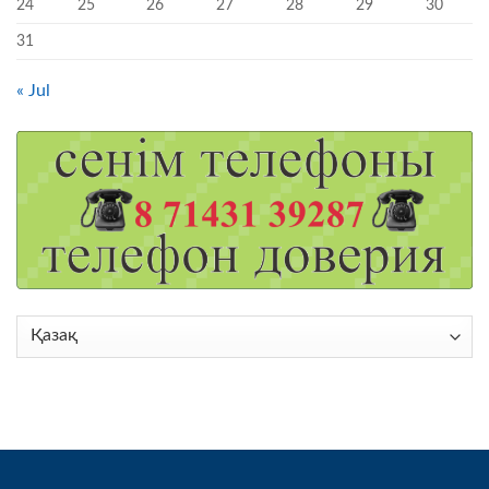
24
25
26
27
28
29
30
31
« Jul
Choose
a
language