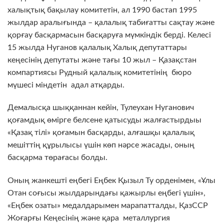
халықтық бақылау комитетін, ал 1990 бастап 1995
жылдар аралығында – қалалық табиғатты сақтау және
қорғау басқармасын басқаруға мүмкіндік берді. Келесі
15 жылда Нуганов қалалық Халық депутаттары
кеңесінің депутаты және тағы 10 жыл – Қазақстан
компартиясы Рудный қалалық комитетінің бюро
мүшесі міндетін адал атқарды.
Демалысқа шыққаннан кейін, Тулеухан Нуганович
қоғамдық өмірге белсене қатысуды жалғастырдыы
«Қазақ тілі» қоғамын басқарды, алғашқы қалалық
мешіттің құрылысы үшін көп нәрсе жасады, оның
басқарма төрағасы болды.
Оның жанкешті еңбегі Еңбек Қызыл Ту орденімен, «Ұлы
Отан соғысы жылдарындағы қажырлы еңбегі үшін»,
«Еңбек озаты» медалдарымен марапатталды, ҚазССР
Жоғарғы Кеңесінің және қара металлургия