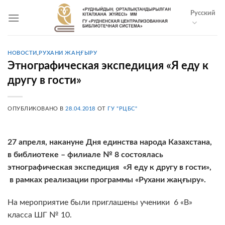
Skip
Русский
to
content
НОВОСТИ
,
РУХАНИ ЖАҢҒЫРУ
Этнографическая экспедиция «Я еду к
другу в гости»
ОПУБЛИКОВАНО В
28.04.2018
ОТ
ГУ "РЦБС"
27 апреля, накануне Дня единства народа Казахстана,
в библиотеке – филиале № 8 состоялась
этнографическая экспедиция «Я еду к другу в гости»,
в рамках реализации
программы
«
Рухани жаңғыру
».
На мероприятие были приглашены ученики 6 «В»
класса ШГ № 10.