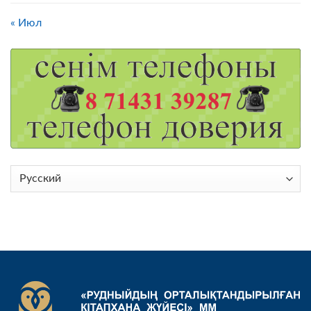
« Июл
Выбрать
язык