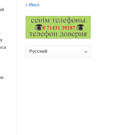
« Июл
ой
,
у
уса
Выбрать
язык
е.