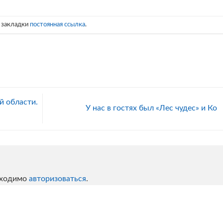
в закладки
постоянная ссылка
.
й области.
У нас в гостях был «Лес чудес» и Ко
бходимо
авторизоваться
.