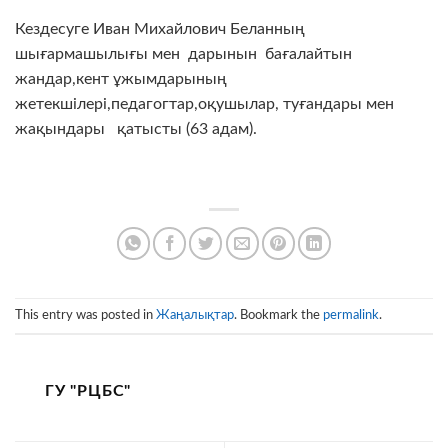
Кездесуге Иван Михайлович Беланның
шығармашылығы мен дарынын бағалайтын
жандар,кент ұжымдарының
жетекшілері,педагогтар,оқушылар, туғандары мен
жақындары қатысты (63 адам).
This entry was posted in
Жаңалықтар
. Bookmark the
permalink
.
ГУ "РЦБС"