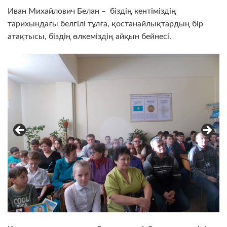
Иван Михайлович Белан – біздің кентіміздің
тарихындағы белгілі тұлға, қостанайлықтардың бір
атақтысы, біздің өлкеміздің айқын бейнесі.