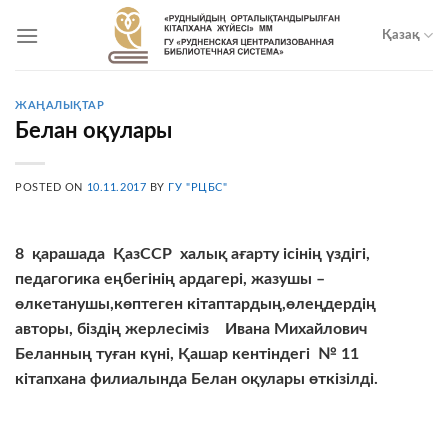
Skip
to
Қазақ
content
ЖАҢАЛЫҚТАР
Белан оқулары
POSTED ON
10.11.2017
BY
ГУ "РЦБС"
8
қарашада ҚазССР халық ағарту ісінің үздігі,
педагогика еңбегінің ардагері, жазушы –
өлкетанушы,көптеген кітаптардың,өлеңдердің
авторы, біздің жерлесіміз
Ивана Михайлович
Белан
ның туған күні
,
Қашар кентіндегі
№ 11
кітапхана филиалында Белан оқулары өткізілді
.