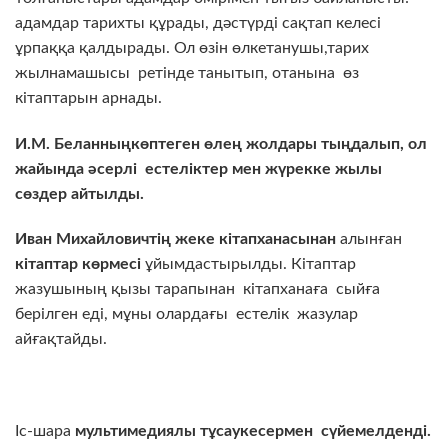
адамдар тарихты құрады, дәстүрді сақтап келесі
ұрпаққа қалдырады. Ол өзін өлкетанушы,тарих
жылнамашысы ретінде танытып, отанына өз
кітаптарын арнады.
И.М. Белан
ныңкөптеген өлең жолдары тыңдалып, ол
жайында әсерлі естеліктер мен жүрекке жылы
сөздер айтылды
.
Иван Михайловичтің жеке кітапханасынан
алынған
кітаптар
көрмесі
ұйымдастырылды. Кітаптар
жазушының қызы тарапынан
кітапханаға сыйға
берілген еді, мұны олардағы естелік жазулар
айғақтайды.
Іс-шара
мультимедиялы тұсаукесермен сүйемелденді
.