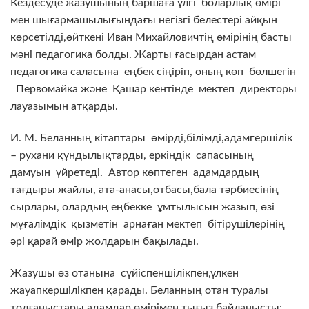
Кездесуде жазушының баршаға үлгі боларлық өмірі
мен шығармашылығындағы негізгі белестері айқын
көрсетілді,өйткені Иван Михайловичтің өмірінің басты
мәні педагогика болды. Жарты ғасырдан астам
педагогика саласына еңбек сіңіріп, оның көп бөлшегін
Первомайка және Қашар кентінде мектеп директоры
лауазымын атқарды.
И. М. Беланның кітаптары өмірді,білімді,адамгершілік
– рухани құндылықтарды, еркіндік сапасының
дамуын үйретеді. Автор көптеген адамдардың
тағдыры жайлы, ата-анасы,отбасы,бала тәрбиесінің
сырлары, олардың еңбекке ұмтылысын жазып, өзі
мұғалімдік қызметін арнаған мектеп бітірушілерінің
әрі қарай өмір жолдарын бақылады.
Жазушы өз отанына сүйіспеншілікпен,үлкен
жауапкершілікпен қарады. Беланның отан туралы
толғаныстары адамдар өмірімен тығыз байланысты: