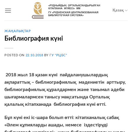
Skip
to
Қазақ
content
ЖАҢАЛЫҚТАР
Библиография күні
POSTED ON
22.10.2018
BY
ГУ "РЦБС"
2018
жыл 18 қазан күні пайдаланушылардың
ақпараттық – библиографиялық мәдениетін арттыру,
библиографиялық құралдармен және танымал әдеби
шығармалармсен танысу мақсатында Орталық
қалалық кітапханада библиография күні өтті.
Бұл күні екі іс-шара болып өтті
:
кітапханалық сабақ
«
Әлем құпияларды ашады
,
немесе іздестіруді