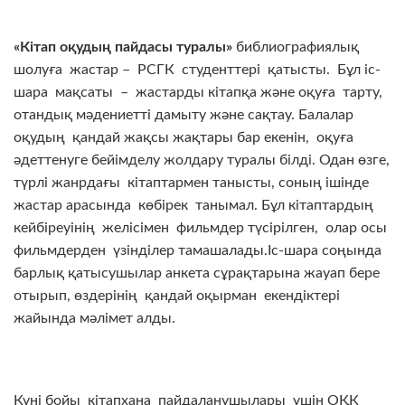
«
Кітап оқудың пайдасы туралы
»
библиографиялық
шолуға жастар – РСГК студенттері қатысты. Бұл іс-
шара мақсаты – жастарды кітапқа және оқуға тарту,
отандық мәдениетті дамыту және сақтау. Балалар
оқудың қандай жақсы жақтары бар екенін, оқуға
әдеттенуге бейімделу жолдару туралы білді. Одан өзге,
түрлі жанрдағы кітаптармен танысты, соның ішінде
жастар арасында көбірек танымал. Бұл кітаптардың
кейбіреуінің желісімен фильмдер түсірілген, олар осы
фильмдерден үзінділер тамашалады.Іс-шара соңында
барлық қатысушылар анкета сұрақтарына жауап бере
отырып, өздерінің қандай оқырман екендіктері
жайында мәлімет алды.
Күні бойы кітапхана пайдаланушылары үшін ОҚК