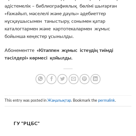
әдістемелік – библиографиялық бөлімі шығарған
«Ғажайып, мәселелі және даулы» әдебиеттер
нұсқаушысымен таныстыру, сонымен қатар
каталогтармен және картотекалармен жұмыс
бойынша кеңестер ұсынылды.
Абонементте
«
Кітаппен жұмыс істеудің тиімді
тәсілдері
»
көрмесі қойылды
.
This entry was posted in
Жаңалықтар
. Bookmark the
permalink
.
ГУ "РЦБС"