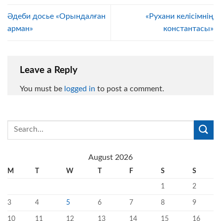
Әдеби досье «Орындалған
«Рухани келісімнің
арман»
константасы»
Leave a Reply
You must be
logged in
to post a comment.
August 2026
M
T
W
T
F
S
S
1
2
3
4
5
6
7
8
9
10
11
12
13
14
15
16