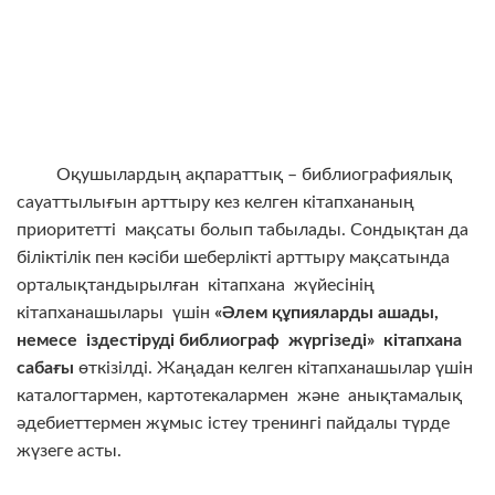
Оқушылардың ақпараттық – библиографиялық
сауаттылығын арттыру кез келген кітапхананың
приоритетті мақсаты болып табылады. Сондықтан да
біліктілік пен кәсіби шеберлікті арттыру мақсатында
орталықтандырылған кітапхана жүйесінің
кітапханашылары үшін
«
Әлем құпияларды ашады
,
немесе іздестіруді библиограф жүргізеді
»
кітапхана
сабағы
өткізілді. Жаңадан келген кітапханашылар үшін
каталогтармен, картотекалармен және анықтамалық
әдебиеттермен жұмыс істеу тренингі пайдалы түрде
жүзеге асты.