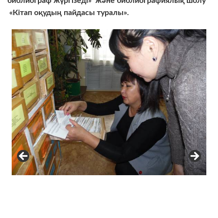
библиограф жүргізеді
»
және библиографиялық шолу
«
Кітап оқудың пайдасы туралы
».