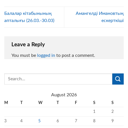
Балалар кітабынының
Амангелді Имановтың
апталығы (26.03.-30.03)
ескерткіші
Leave a Reply
You must be
logged in
to post a comment.
August 2026
M
T
W
T
F
S
S
1
2
3
4
5
6
7
8
9