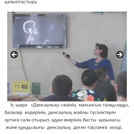
қалыптастыру.
Іс-шара «Денсаулық» сөзінің мағынсын талқылады,
балалар өздерінің денсаулық жайлы түсініктерін
ортаға сала отырып, адам өмірінің басты қазынасы
және құндылығы денсаулық деген тоқтамға келді.