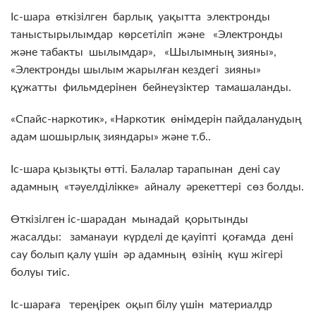
Іс-шара өткізілген барлық уақытта электронды
таныстырылымдар көрсетіліп және «Электронды
және табакты шылымдар», «Шылымның зияны»,
«Электронды шылым жарылған кездегі зияны»
құжатты фильмдерінен бейнеүзіктер тамашаланды.
«Спайс-наркотик», «Наркотик өнімдерін пайдаланудың
адам шошырлық зияндары» және т.б..
Іс-шара қызықты өтті. Балалар тарапынан дені сау
адамның «тәуелділікке» айналу әрекеттері сөз болды.
Өткізілген іс-шарадан мынадай қорытынды
жасалды: заманауи күрделі де қауіпті қоғамда дені
сау болып қалу үшін әр адамның өзінің күш жігері
болуы тиіс.
Іс-шараға тереңірек оқып білу үшін материалдр