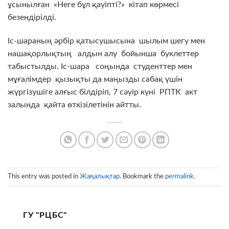
ұсынылған «Неге бұл қауіпті?» кітап көрмесі
безендірілді.
Іс-шараның әрбір қатысушысына шылым шегу мен
нашақорлықтың алдын алу бойынша буклеттер
табыстылды. Іс-шара соңында студенттер мен
мұғалімдер қызықты да маңызды сабақ үшін
жүргізушіге алғыс білдіріп, 7 сәуір күні РПТК акт
залында қайта өткізілетінін айтты.
This entry was posted in
Жаңалықтар
. Bookmark the
permalink
.
ГУ "РЦБС"