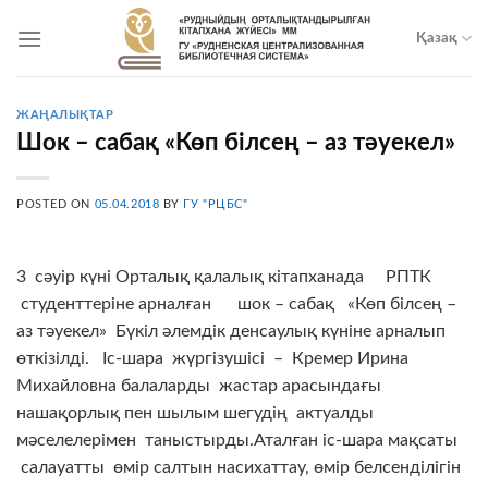
Skip
to
Қазақ
content
ЖАҢАЛЫҚТАР
Шок – сабақ «Көп білсең – аз тәуекел»
POSTED ON
05.04.2018
BY
ГУ "РЦБС"
3 сәуір күні Орталық қалалық кітапханада РПТК
студенттеріне арналған шок – сабақ «Көп білсең –
аз тәуекел» Бүкіл әлемдік денсаулық күніне арналып
өткізілді. Іс-шара жүргізушісі – Кремер Ирина
Михайловна балаларды жастар арасындағы
нашақорлық пен шылым шегудің актуалды
мәселелерімен таныстырды.Аталған іс-шара мақсаты
салауатты өмір салтын насихаттау, өмір белсенділігін